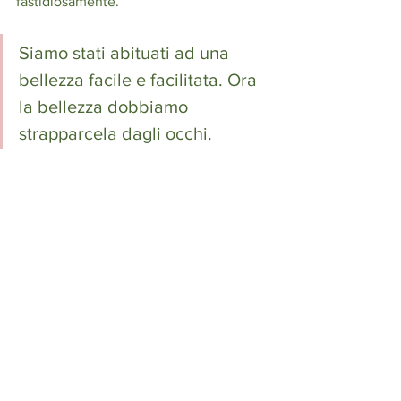
fastidiosamente.
Siamo stati abituati ad una 
bellezza facile e facilitata. Ora 
la bellezza dobbiamo 
strapparcela dagli occhi. 
Quando tutto questo finirà, perché 
finirà,
 quella bellezza timida voglio 
cercarla ovunque.
Mostra tutti
Post recenti