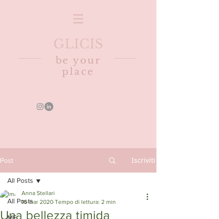
GLICIS
be your
place
Iscriviti
Post
All Posts
Anna Stellari
All Posts
16 mar 2020
Tempo di lettura: 2 min
Una bellezza timida
ME