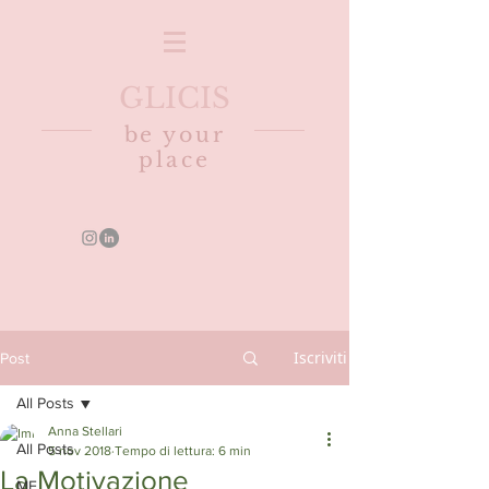
GLICIS
be your
place
Iscriviti
Post
All Posts
Anna Stellari
All Posts
5 nov 2018
Tempo di lettura: 6 min
La Motivazione
ME