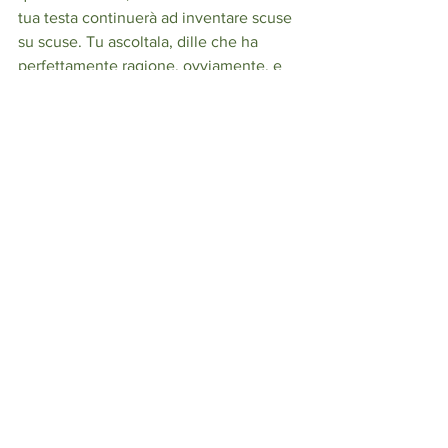
tua testa continuerà ad inventare scuse 
su scuse. Tu ascoltala, dille che ha 
perfettamente ragione, ovviamente, e 
poi informala del fatto che tu lo farai lo 
stesso, con o senza il suo aiuto. Ci sono 
giorni in cui lei si arrenderà e questo 
renderà tutto più facile. Ci sono giorni 
in cui i pensieri si accumuleranno e 
questo complicherà ancora di più le 
cose. 
Il punto è che non importa che sia facile 
o difficile, bello o brutto. 
Non importa 
nemmeno se non è il massimo della tua 
prestazione fin tanto che è il massimo 
che puoi dare.
 L'importante è scegliere 
di farlo. 