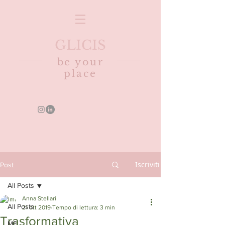
GLICIS
be your
place
Iscriviti
Post
All Posts
Anna Stellari
All Posts
21 ott 2019
Tempo di lettura: 3 min
Trasformativa
ME