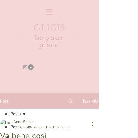
GLICIS
be your
place
Iscriviti
Post
All Posts
Anna Stellari
All Posts
17 dic 2018
Tempo di lettura: 3 min
Va bene così
ME