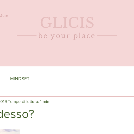
More
GLICIS
be your place
MINDSET
2019
Tempo di lettura: 1 min
desso?