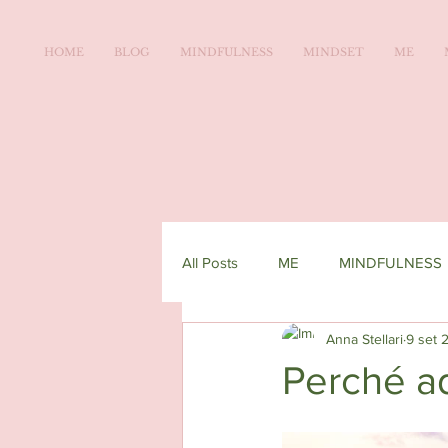
HOME
BLOG
MINDFULNESS
MINDSET
ME
All Posts
ME
MINDFULNESS
Anna Stellari
9 set 
Perché a